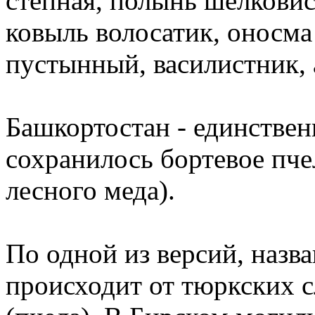
степная, полынь шелковис
ковыль волосатик, оносма 
пустынный, василистник, 
Башкортостан - единственн
сохранилось бортевое пче
лесного меда).
По одной из версий, назв
происходит от тюркских сл