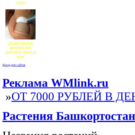
долго
Эта жгучая мазь
разъедает всю
грибковую заразу за
ночь!
Доход для сайтов
Реклама WMlink.ru
»
ОТ 7000 РУБЛЕЙ В ДЕ
Растения Башкортоста