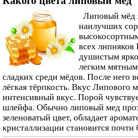
Какого цвета липовый мед
Липовый мёд я
наилучших сорт
высокосортным
всех липняков 
душистым ярко
легким мятным 
сладких среди мёдов. После него в
лёгкая тёрпкость. Вкус Липового 
интенсивный вкус. Порой чувствуе
шлейфа. Обычно липовый мед проз
зеленоватый цвет, обладает аромат
кристаллизации становится почти 