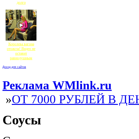
долго
Королева вагона
отожгла! Видео не
оставит
равнодушным
Доход для сайтов
Реклама WMlink.ru
»
ОТ 7000 РУБЛЕЙ В ДЕ
Соусы