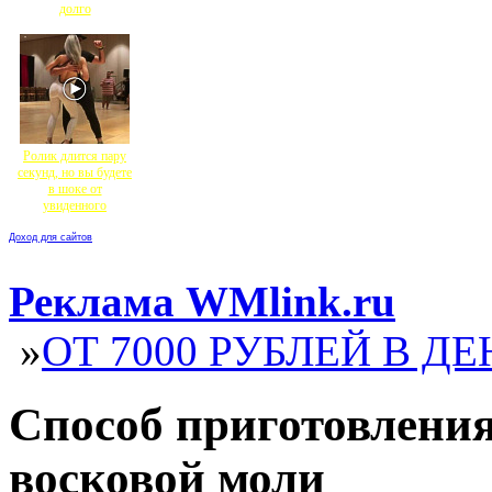
долго
Ролик длится пару
секунд, но вы будете
в шоке от
увиденного
Доход для сайтов
Реклама WMlink.ru
»
ОТ 7000 РУБЛЕЙ В ДЕ
Способ приготовления
восковой моли