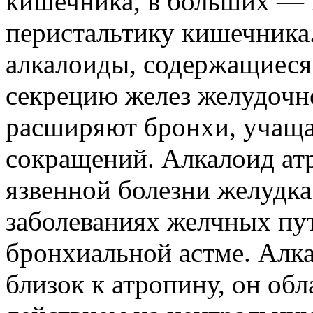
кишечника, в больших —
перистальтику кишечника
алкалоиды, содержащиеся
секрецию желез желудочн
расширяют бронхи, учащ
сокращений. Алкалоид ат
язвенной болезни желудка
заболеваниях желчных пут
бронхиальной астме. Алк
близок к атропину, он об