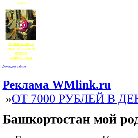
долго
Королева вагона
отожгла! Видео не
оставит
равнодушным
Доход для сайтов
Реклама WMlink.ru
»
ОТ 7000 РУБЛЕЙ В ДЕ
Башкортостан мой ро