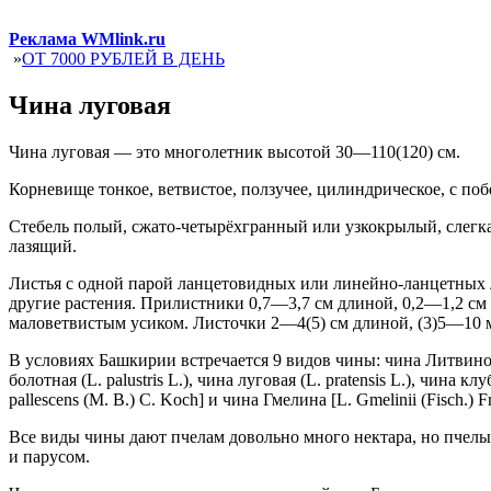
Реклама WMlink.ru
»
ОТ 7000 РУБЛЕЙ В ДЕНЬ
Чина луговая
Чина луговая — это многолетник высотой 30—110(120) см.
Корневище тонкое, ветвистое, ползучее, цилиндрическое, с поб
Стебель полый, сжато-четырёхгранный или узкокрылый, слегк
лазящий.
Листья с одной парой ланцетовидных или линейно-ланцетных 
другие растения. Прилистники 0,7—3,7 см длиной, 0,2—1,2 см
маловетвистым усиком. Листочки 2—4(5) см длиной, (3)5—10 
В условиях Башкирии встречается 9 видов чины: чина Литвинова (L.
болотная (L. palustris L.), чина луговая (L. pratensis L.), чина кл
pallescens (M. В.) С. Koch] и чина Гмелина [L. Gmelinii (Fisch.) Fr
Все виды чины дают пчелам довольно много нектара, но пчелы е
и парусом.