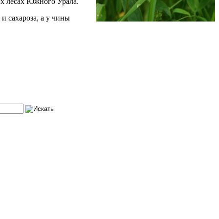
ых лесах Южного Урала.
и сахароза, а у чины