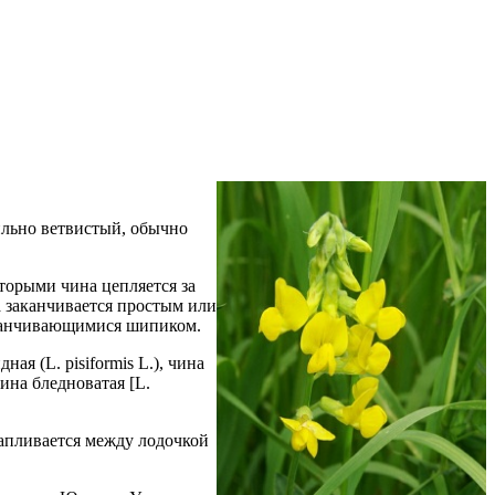
ильно ветвистый, обычно
торыми чина цепляется за
 заканчивается простым или
аканчивающимися шипиком.
ная (L. pisiformis L.), чина
 чина бледноватая [L.
капливается между лодочкой