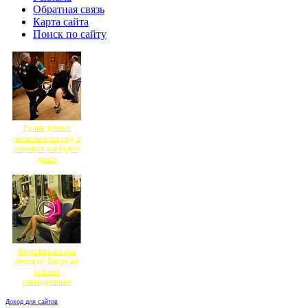
Обратная связь
Карта сайта
Поиск по сайту
Ролик длится
несколько секунд, а
смеяться вы будете
долго
Королева вагона
отожгла! Видео не
оставит
равнодушным
Доход для сайтов