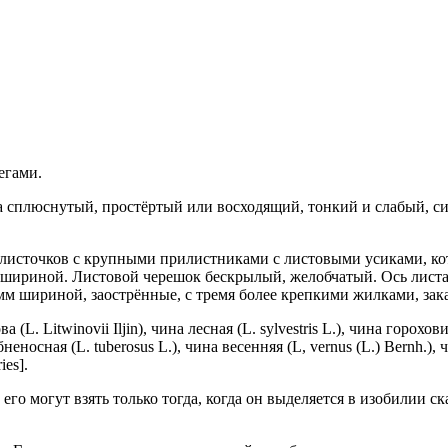
егами.
а сплюснутый, простёртый или восходящий, тонкий и слабый, с
листочков с крупными прилистниками с листовыми усиками, ко
 шириной. Листовой черешок бескрылый, желобчатый. Ось листа
мм шириной, заострённые, с тремя более крепкими жилками, з
 Litwinovii Iljin), чина лесная (L. sylvestris L.), чина гороховид
убненосная (L. tuberosus L.), чина весенняя (L, vernus (L.) Bernh.),
ies].
го могут взять только тогда, когда он выделяется в изобилии с