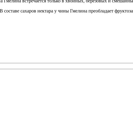
на Гмелина встречается только в хвойных, березовых и смешанн
составе сахаров нектара у чины Гмелина преобладает фруктоза 