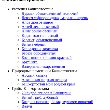
Растения Башкортостана
Дурман обыкновенный, вонючий
Левзея сафлоровидная, маралий корень
Алоэ древовидное
Алтей лекарственный
Анис обыкновенный
Бадан толстолистный
Баранец обыкновенный
Белена чёрная
Белладонна, красавка
Береза бородавчатая
Боярышник кроваво-красный
Брусника
Валериана лекарственная
Природные памятники Башкортостана
Арский камень
Аскинская ледяная пещера
Башкортостан мой родной край
Грибы Башкортостана
20 видов грибов в Башкирии
Белый гриб, дубовый
Бледная поганка, белая, мухомор вонючий
Валуй